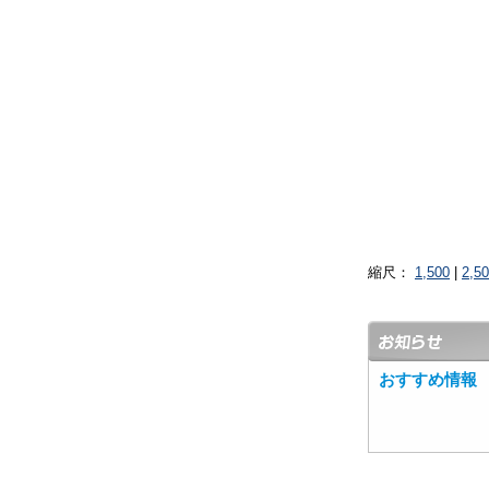
縮尺：
1,500
|
2,5
おすすめ情報