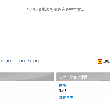
ただいま地図を読み込み中です...
00
|
5,000
|
10,000
|
20,000
|
住所
住所1
設置車両