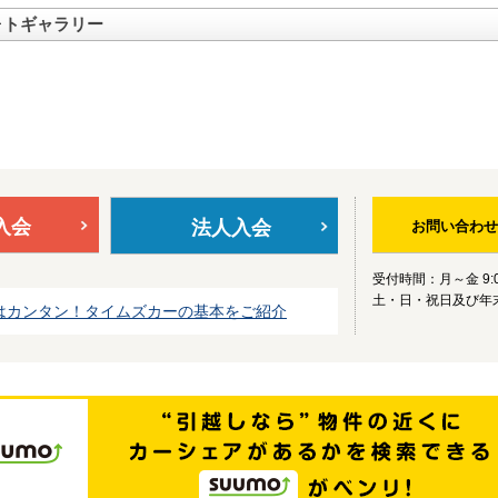
ォトギャラリー
入会
法人入会
お問い合わせ
受付時間：月～金 9:0
土・日・祝日及び年
はカンタン！タイムズカーの基本をご紹介