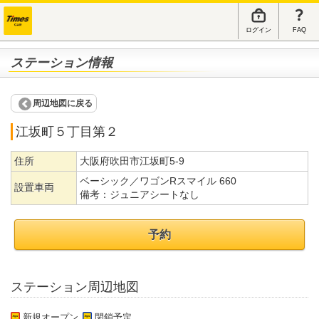
ログイン
FAQ
ステーション情報
周辺地図に戻る
江坂町５丁目第２
住所
大阪府吹田市江坂町5-9
ベーシック／ワゴンRスマイル 660
設置車両
備考：
ジュニアシートなし
予約
ステーション周辺地図
新規オープン
閉鎖予定