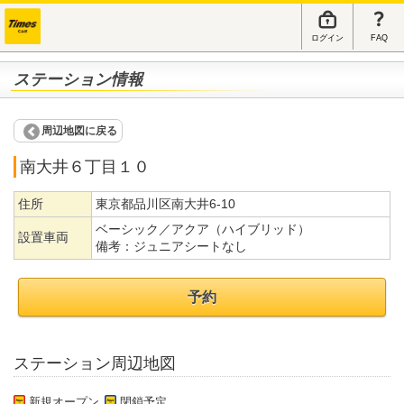
ログイン
FAQ
ステーション情報
周辺地図に戻る
南大井６丁目１０
住所
東京都品川区南大井6-10
ベーシック／アクア（ハイブリッド）
設置車両
備考：
ジュニアシートなし
予約
ステーション周辺地図
新規オープン
閉鎖予定