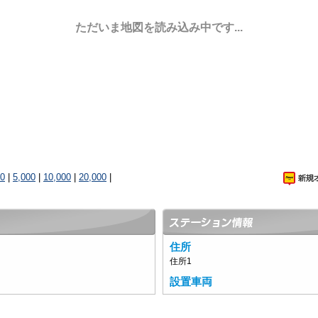
ただいま地図を読み込み中です...
00
|
5,000
|
10,000
|
20,000
|
住所
住所1
設置車両