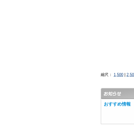
縮尺：
1,500
|
2,5
おすすめ情報