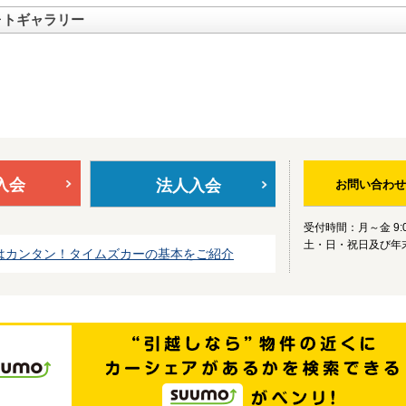
ォトギャラリー
入会
法人入会
お問い合わせ
受付時間：月～金 9:0
土・日・祝日及び年
はカンタン！タイムズカーの基本をご紹介