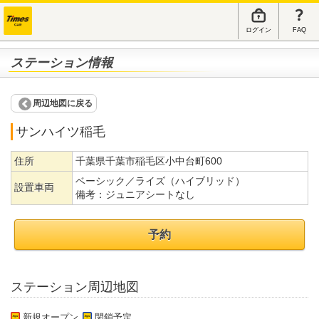
ログイン
FAQ
ステーション情報
周辺地図に戻る
サンハイツ稲毛
住所
千葉県千葉市稲毛区小中台町600
ベーシック／ライズ（ハイブリッド）
設置車両
備考：
ジュニアシートなし
予約
ステーション周辺地図
新規オープン
閉鎖予定