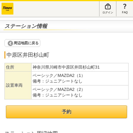
ログイン
FAQ
ステーション情報
周辺地図に戻る
中原区井田杉山町
住所
神奈川県川崎市中原区井田杉山町31
ベーシック／MAZDA2（1）
備考：
ジュニアシートなし
設置車両
ベーシック／MAZDA2（2）
備考：
ジュニアシートなし
予約