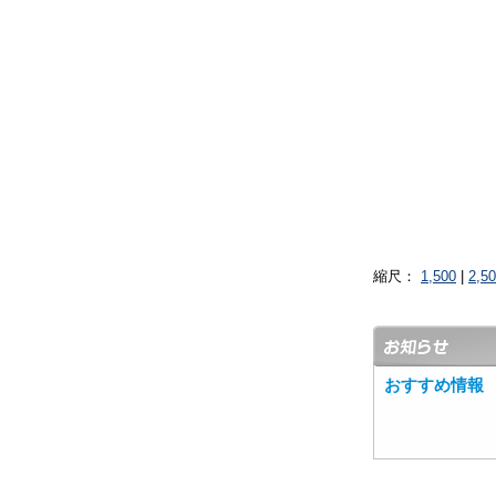
縮尺：
1,500
|
2,5
おすすめ情報