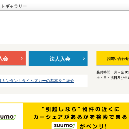
ォトギャラリー
入会
法人入会
お問い合わせ
受付時間：月～金 9:0
土・日・祝日及び年
はカンタン！タイムズカーの基本をご紹介