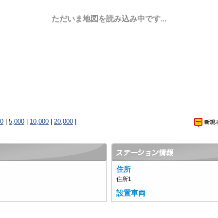
ただいま地図を読み込み中です...
00
|
5,000
|
10,000
|
20,000
|
住所
住所1
設置車両