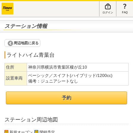
ログイン
FAQ
ステーション情報
周辺地図に戻る
ライトハイム青葉台
住所
神奈川県横浜市青葉区榎が丘10
ベーシック／スイフト(ハイブリッド/1200cc)
設置車両
備考：
ジュニアシートなし
予約
ステーション周辺地図
新規オープン
閉鎖予定