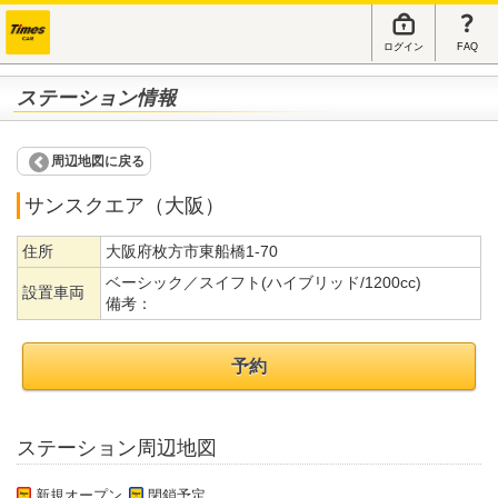
ログイン
FAQ
ステーション情報
周辺地図に戻る
サンスクエア（大阪）
住所
大阪府枚方市東船橋1-70
ベーシック／スイフト(ハイブリッド/1200cc)
設置車両
備考：
予約
ステーション周辺地図
新規オープン
閉鎖予定