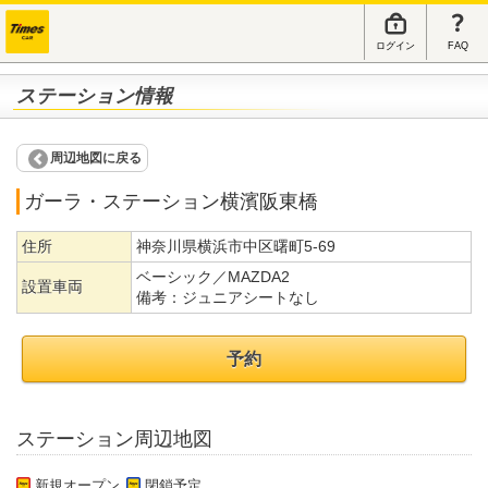
ログイン
FAQ
ステーション情報
周辺地図に戻る
ガーラ・ステーション横濱阪東橋
住所
神奈川県横浜市中区曙町5-69
ベーシック／MAZDA2
設置車両
備考：
ジュニアシートなし
予約
ステーション周辺地図
新規オープン
閉鎖予定