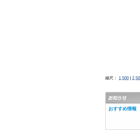
縮尺：
1,500
|
2,5
おすすめ情報