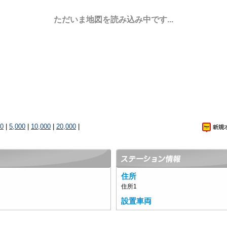
ただいま地図を読み込み中です...
00
|
5,000
|
10,000
|
20,000
|
住所
住所1
設置車両