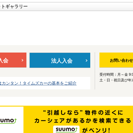
ォトギャラリー
入会
法人入会
お問い合わせ
受付時間：月～金 9:0
土・日・祝日及び年
はカンタン！タイムズカーの基本をご紹介