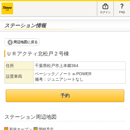
ログイン
FAQ
ステーション情報
周辺地図に戻る
ＵＲアクティ北松戸２号棟
住所
千葉県松戸市上本郷364
ベーシック／ノート e-POWER
設置車両
備考：
ジュニアシートなし
予約
ステーション周辺地図
新規オープン
閉鎖予定