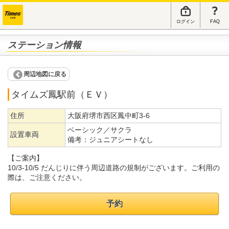
ログイン
FAQ
ステーション情報
周辺地図に戻る
タイムズ鳳駅前（ＥＶ）
住所
大阪府堺市西区鳳中町3-6
ベーシック／サクラ
設置車両
備考：
ジュニアシートなし
【ご案内】
10/3-10/5 だんじりに伴う周辺道路の規制がございます。ご利用の
際は、ご注意ください。
予約