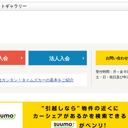
ォトギャラリー
入会
法人入会
お問い合わせ
受付時間：月～金 9:0
土・日・祝日及び年
はカンタン！タイムズカーの基本をご紹介