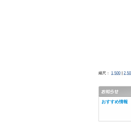
縮尺：
1,500
|
2,5
おすすめ情報