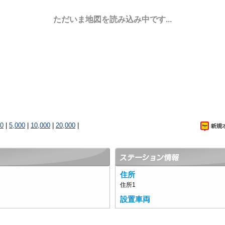
ただいま地図を読み込み中です...
00
|
5,000
|
10,000
|
20,000
|
住所
住所1
設置車両