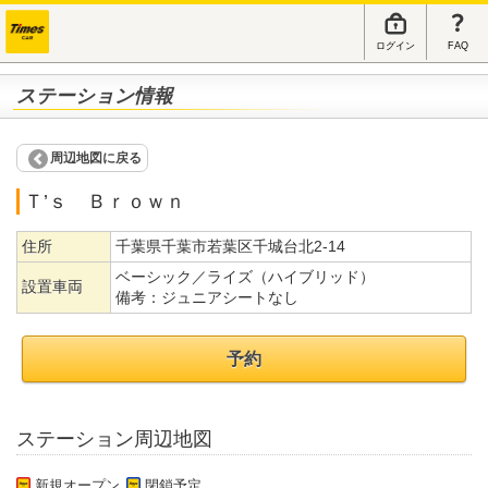
ログイン
FAQ
ステーション情報
周辺地図に戻る
Ｔ’ｓ Ｂｒｏｗｎ
住所
千葉県千葉市若葉区千城台北2-14
ベーシック／ライズ（ハイブリッド）
設置車両
備考：
ジュニアシートなし
予約
ステーション周辺地図
新規オープン
閉鎖予定