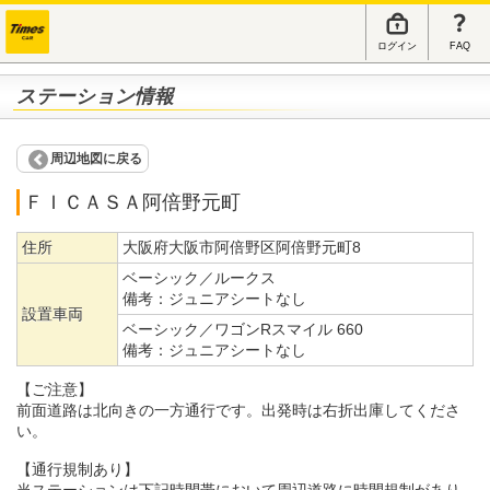
ログイン
FAQ
ステーション情報
周辺地図に戻る
ＦＩＣＡＳＡ阿倍野元町
住所
大阪府大阪市阿倍野区阿倍野元町8
ベーシック／ルークス
備考：
ジュニアシートなし
設置車両
ベーシック／ワゴンRスマイル 660
備考：
ジュニアシートなし
【ご注意】
前面道路は北向きの一方通行です。出発時は右折出庫してくださ
い。
【通行規制あり】