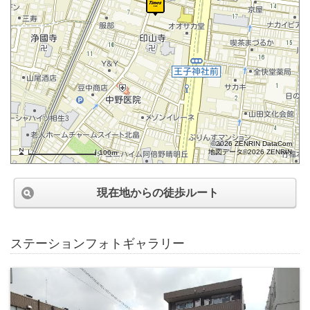
©2026 ZENRIN DataCom
地図データ©2026 ZENRIN
100m
現在地からの徒歩ルート
ステーションフォトギャラリー