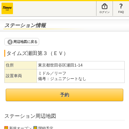
ログイン
FAQ
ステーション情報
周辺地図に戻る
タイムズ瀬田第３（ＥＶ）
住所
東京都世田谷区瀬田1-14
ミドル／リーフ
設置車両
備考：
ジュニアシートなし
予約
ステーション周辺地図
新規オープン
閉鎖予定