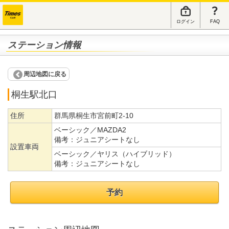
ログイン
FAQ
ステーション情報
周辺地図に戻る
桐生駅北口
住所
群馬県桐生市宮前町2-10
ベーシック／MAZDA2
備考：
ジュニアシートなし
設置車両
ベーシック／ヤリス（ハイブリッド）
備考：
ジュニアシートなし
予約