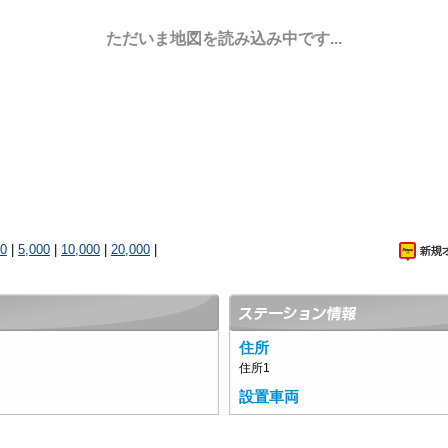
ただいま地図を読み込み中です...
00
|
5,000
|
10,000
|
20,000
|
住所
住所1
設置車両