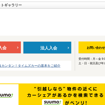
ォトギャラリー
入会
法人入会
お問い合わせ
受付時間：月～金 9:0
土・日・祝日及び年
はカンタン！タイムズカーの基本をご紹介