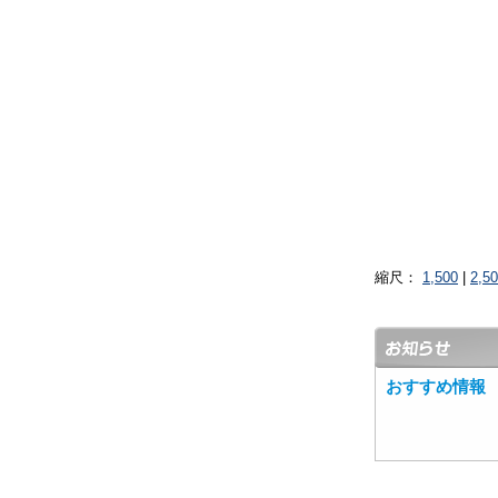
縮尺：
1,500
|
2,5
おすすめ情報