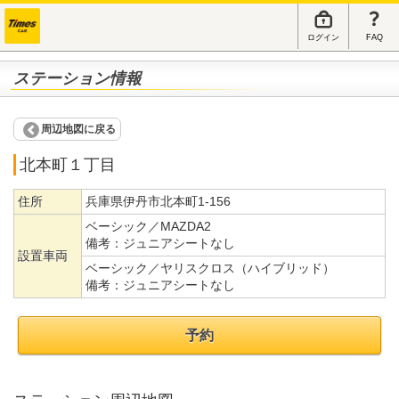
ログイン
FAQ
ステーション情報
周辺地図に戻る
北本町１丁目
住所
兵庫県伊丹市北本町1-156
ベーシック／MAZDA2
備考：
ジュニアシートなし
設置車両
ベーシック／ヤリスクロス（ハイブリッド）
備考：
ジュニアシートなし
予約