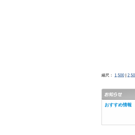
縮尺：
1,500
|
2,5
おすすめ情報