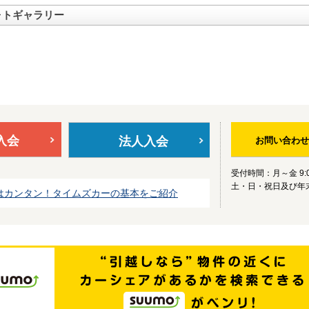
ォトギャラリー
入会
法人入会
お問い合わせ
受付時間：月～金 9:0
土・日・祝日及び年
はカンタン！タイムズカーの基本をご紹介