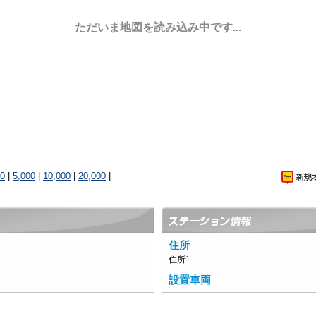
ただいま地図を読み込み中です...
00
|
5,000
|
10,000
|
20,000
|
住所
住所1
設置車両