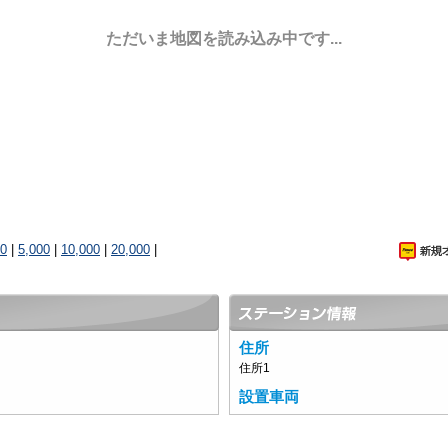
ただいま地図を読み込み中です...
00
|
5,000
|
10,000
|
20,000
|
住所
住所1
設置車両