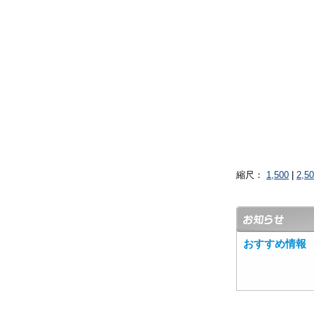
縮尺：
1,500
|
2,5
おすすめ情報