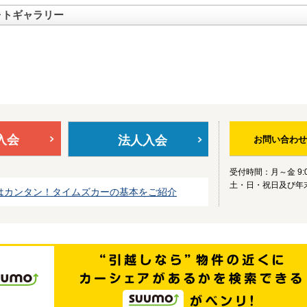
ォトギャラリー
入会
法人入会
お問い合わせ
受付時間：月～金 9:0
土・日・祝日及び年
はカンタン！タイムズカーの基本をご紹介