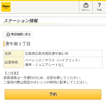
ログイン
FAQ
ステーション情報
周辺地図に戻る
庚午南１丁目
住所
広島県広島市西区庚午南1-35
ベーシック／ヤリス（ハイブリッド）
設置車両
備考：
ジュニアシートなし
【ご注意】
前面道路は一方通行のため、左折出庫してください。
ご返却の際は指定のオレンジの枠内に駐車してください。
予約