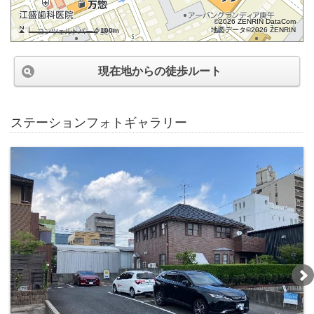
©2026 ZENRIN DataCom
地図データ©2026 ZENRIN
100m
現在地からの徒歩ルート
ステーションフォトギャラリー