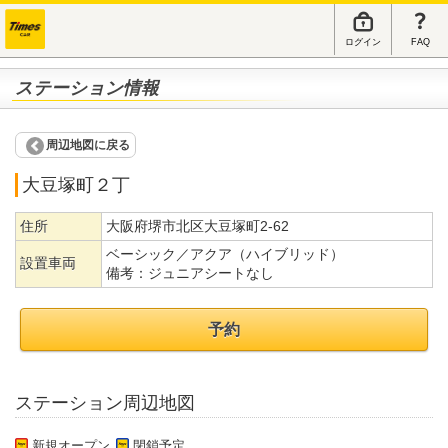
ログイン
FAQ
ステーション情報
周辺地図に戻る
大豆塚町２丁
住所
大阪府堺市北区大豆塚町2-62
ベーシック／アクア（ハイブリッド）
設置車両
備考：
ジュニアシートなし
予約
ステーション周辺地図
新規オープン
閉鎖予定