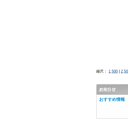
縮尺：
1,500
|
2,5
おすすめ情報