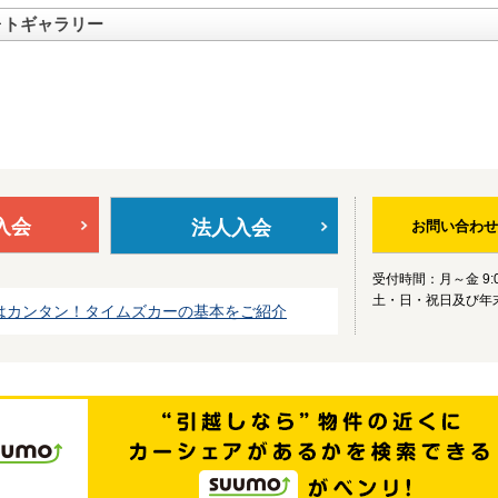
ォトギャラリー
入会
法人入会
お問い合わせ
受付時間：月～金 9:0
土・日・祝日及び年
はカンタン！タイムズカーの基本をご紹介