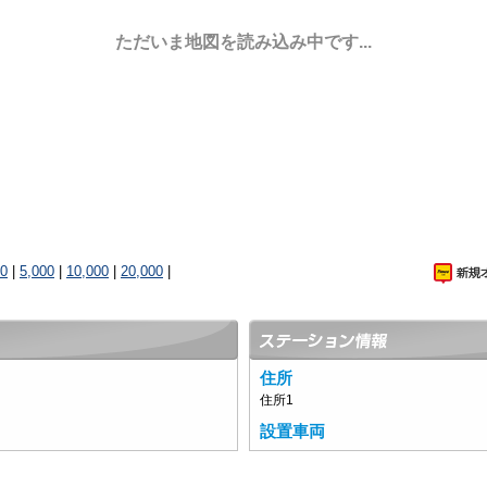
ただいま地図を読み込み中です...
00
|
5,000
|
10,000
|
20,000
|
住所
住所1
設置車両