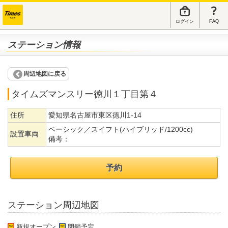
ログイン
FAQ
ステーション情報
周辺地図に戻る
タイムズマンスリー徳川１丁目第４
住所
愛知県名古屋市東区徳川1-14
ベーシック／スイフト(ハイブリッド/1200cc)
設置車両
備考：
予約
ステーション周辺地図
新規オープン
閉鎖予定