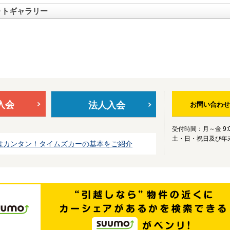
ォトギャラリー
入会
法人入会
お問い合わせ
受付時間：月～金 9:0
土・日・祝日及び年
はカンタン！タイムズカーの基本をご紹介