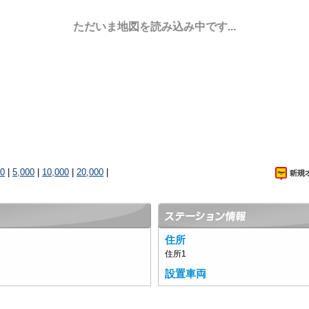
ただいま地図を読み込み中です...
00
|
5,000
|
10,000
|
20,000
|
住所
住所1
設置車両