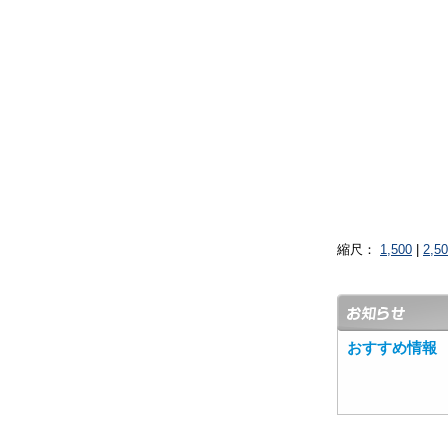
縮尺：
1,500
|
2,5
おすすめ情報