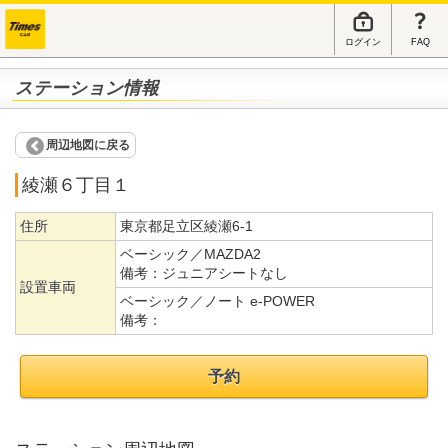
ログイン
FAQ
ステーション情報
周辺地図に戻る
綾瀬６丁目１
住所
東京都足立区綾瀬6-1
ベーシック／MAZDA2
備考：
ジュニアシートなし
設置車両
ベーシック／ノート e-POWER
備考：
予約