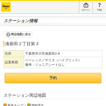
ログイン
FAQ
ステーション情報
周辺地図に戻る
湊新田２丁目第３
住所
千葉県市川市湊新田2-8
ベーシック／ヤリス（ハイブリッド）
設置車両
備考：
ジュニアシートなし
予約
ステーション周辺地図
新規オープン
閉鎖予定