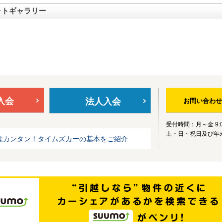
ォトギャラリー
入会
法人入会
お問い合わせ
受付時間：月～金 9:0
土・日・祝日及び年
はカンタン！タイムズカーの基本をご紹介