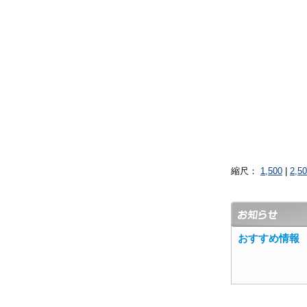
縮尺：
1,500
|
2,5
おすすめ情報