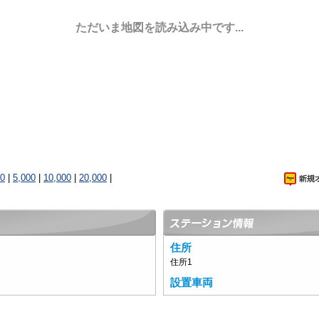
ただいま地図を読み込み中です...
00
|
5,000
|
10,000
|
20,000
|
住所
住所1
設置車両