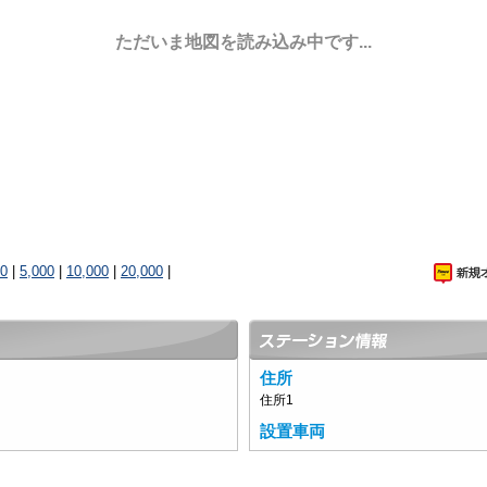
ただいま地図を読み込み中です...
00
|
5,000
|
10,000
|
20,000
|
住所
住所1
設置車両