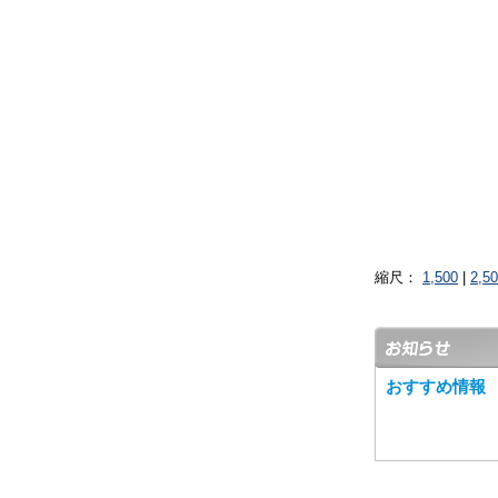
縮尺：
1,500
|
2,5
おすすめ情報