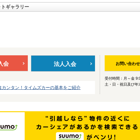
ォトギャラリー
入会
法人入会
お問い合わせ
受付時間：月～金 9:0
土・日・祝日及び年
はカンタン！タイムズカーの基本をご紹介