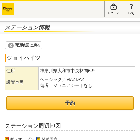
ログイン
FAQ
ステーション情報
周辺地図に戻る
ジョイハイツ
住所
神奈川県大和市中央林間6-9
ベーシック／MAZDA2
設置車両
備考：
ジュニアシートなし
予約
ステーション周辺地図
新規オープン
閉鎖予定