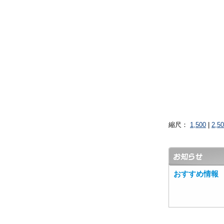
縮尺：
1,500
|
2,5
おすすめ情報