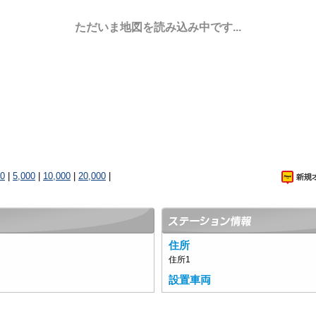
ただいま地図を読み込み中です...
00
|
5,000
|
10,000
|
20,000
|
住所
住所1
設置車両