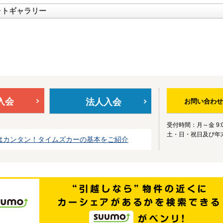
ォトギャラリー
入会
法人入会
お問い合わせ
受付時間：月～金 9:0
土・日・祝日及び年
はカンタン！タイムズカーの基本をご紹介