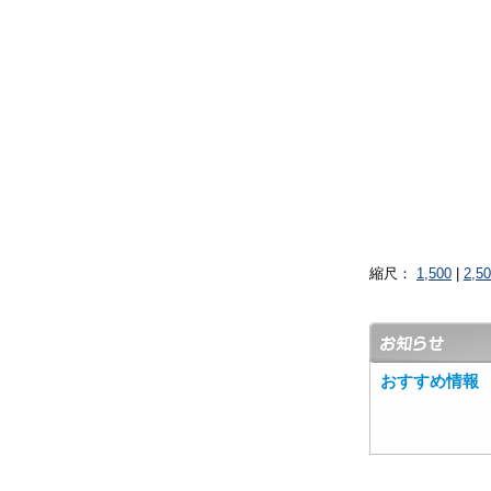
縮尺：
1,500
|
2,5
おすすめ情報