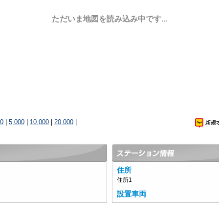
ただいま地図を読み込み中です...
00
|
5,000
|
10,000
|
20,000
|
住所
住所1
設置車両