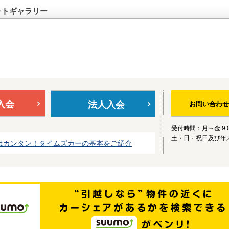
ォトギャラリー
入会
法人入会
お問い合わせ
受付時間：月～金 9:0
土・日・祝日及び年
はカンタン！タイムズカーの基本をご紹介