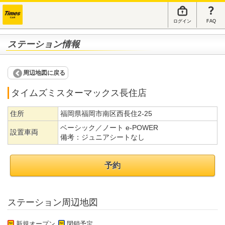
ログイン
FAQ
ステーション情報
周辺地図に戻る
タイムズミスターマックス長住店
住所
福岡県福岡市南区西長住2-25
ベーシック／ノート e-POWER
設置車両
備考：
ジュニアシートなし
予約
ステーション周辺地図
新規オープン
閉鎖予定