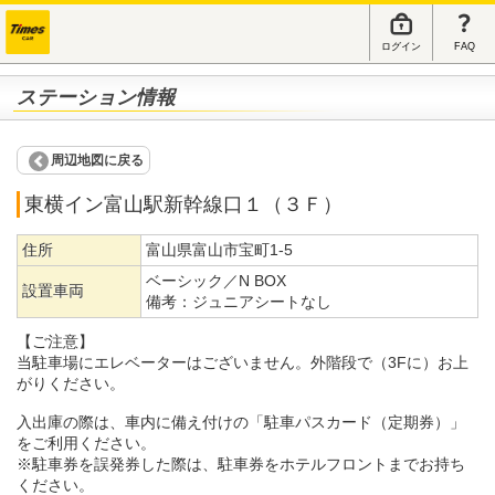
ログイン
FAQ
ステーション情報
周辺地図に戻る
東横イン富山駅新幹線口１（３Ｆ）
住所
富山県富山市宝町1-5
ベーシック／N BOX
設置車両
備考：
ジュニアシートなし
【ご注意】
当駐車場にエレベーターはございません。外階段で（3Fに）お上
がりください。
入出庫の際は、車内に備え付けの「駐車パスカード（定期券）」
をご利用ください。
※駐車券を誤発券した際は、駐車券をホテルフロントまでお持ち
ください。