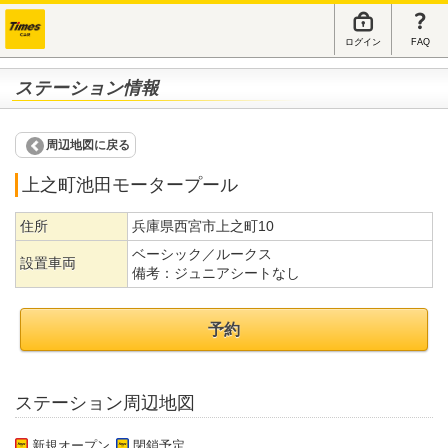
ログイン
FAQ
ステーション情報
周辺地図に戻る
上之町池田モータープール
住所
兵庫県西宮市上之町10
ベーシック／ルークス
設置車両
備考：
ジュニアシートなし
予約
ステーション周辺地図
新規オープン
閉鎖予定