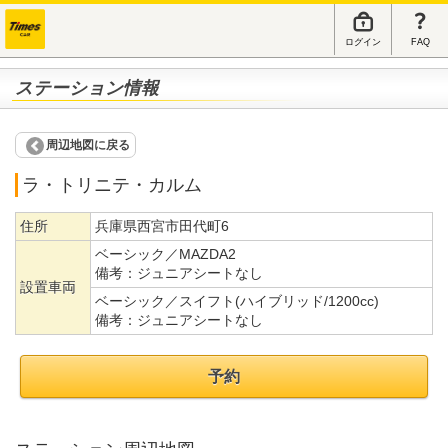
ログイン
FAQ
ステーション情報
周辺地図に戻る
ラ・トリニテ・カルム
住所
兵庫県西宮市田代町6
ベーシック／MAZDA2
備考：
ジュニアシートなし
設置車両
ベーシック／スイフト(ハイブリッド/1200cc)
備考：
ジュニアシートなし
予約