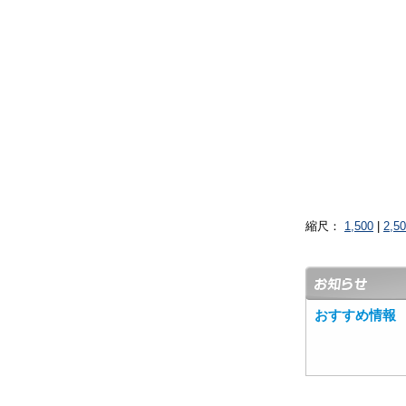
縮尺：
1,500
|
2,5
おすすめ情報