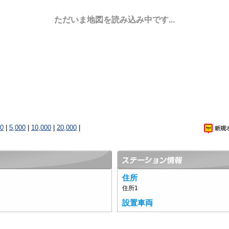
ただいま地図を読み込み中です...
00
|
5,000
|
10,000
|
20,000
|
住所
住所1
設置車両