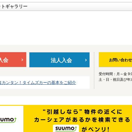
ォトギャラリー
入会
法人入会
お問い合わせ
受付時間：月～金 9:0
土・日・祝日及び年
はカンタン！タイムズカーの基本をご紹介