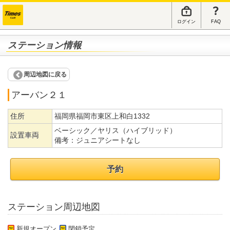
ログイン
FAQ
ステーション情報
周辺地図に戻る
アーバン２１
住所
福岡県福岡市東区上和白1332
ベーシック／ヤリス（ハイブリッド）
設置車両
備考：
ジュニアシートなし
予約
ステーション周辺地図
新規オープン
閉鎖予定