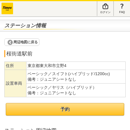
ログイン
FAQ
ステーション情報
周辺地図に戻る
桜街道駅前
住所
東京都東大和市立野4
ベーシック／スイフト(ハイブリッド/1200cc)
備考：
ジュニアシートなし
設置車両
ベーシック／ヤリス（ハイブリッド）
備考：
ジュニアシートなし
予約