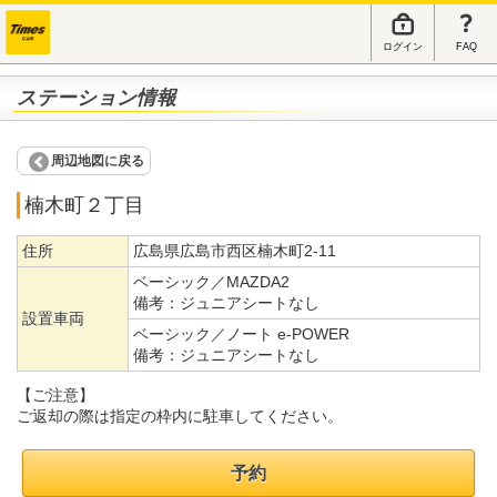
ログイン
FAQ
ステーション情報
周辺地図に戻る
楠木町２丁目
住所
広島県広島市西区楠木町2-11
ベーシック／MAZDA2
備考：
ジュニアシートなし
設置車両
ベーシック／ノート e-POWER
備考：
ジュニアシートなし
【ご注意】
ご返却の際は指定の枠内に駐車してください。
予約