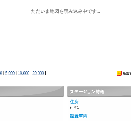
ただいま地図を読み込み中です...
00
|
5,000
|
10,000
|
20,000
|
住所
住所1
設置車両