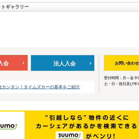
ォトギャラリー
入会
法人入会
お問い合わせ
受付時間：月～金 9:0
土・日・祝日及び年
はカンタン！タイムズカーの基本をご紹介