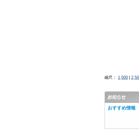
縮尺：
1,500
|
2,5
おすすめ情報