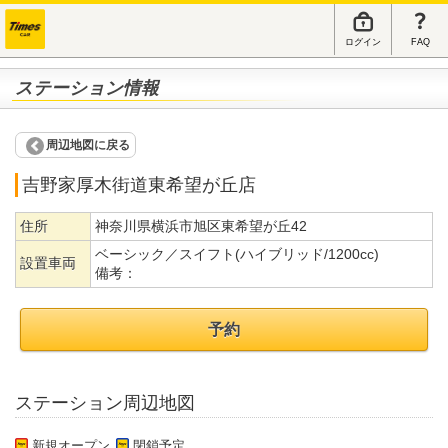
ログイン
FAQ
ステーション情報
周辺地図に戻る
吉野家厚木街道東希望が丘店
住所
神奈川県横浜市旭区東希望が丘42
ベーシック／スイフト(ハイブリッド/1200cc)
設置車両
備考：
予約
ステーション周辺地図
新規オープン
閉鎖予定