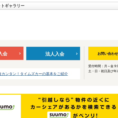
ォトギャラリー
入会
法人入会
お問い合わせ
受付時間：月～金 9:0
土・日・祝日及び年
はカンタン！タイムズカーの基本をご紹介