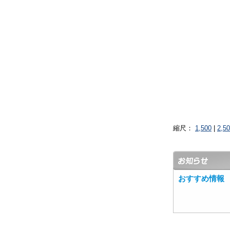
縮尺：
1,500
|
2,5
おすすめ情報