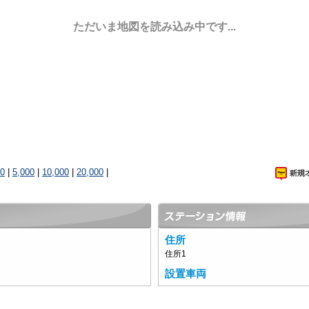
ただいま地図を読み込み中です...
00
|
5,000
|
10,000
|
20,000
|
住所
住所1
設置車両