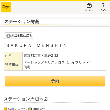
ログイン
FAQ
ステーション情報
周辺地図に戻る
ＳＡＫＵＲＡ ＭＥＮＳＨＩＮ
住所
東京都江東区亀戸2-32
ベーシック／ヤリスクロス（ハイブリッド）
設置車両
備考：
予約
ステーション周辺地図
新規オープン
閉鎖予定