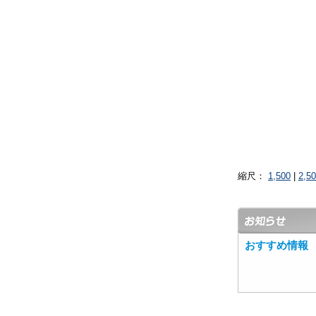
縮尺：
1,500
|
2,5
おすすめ情報