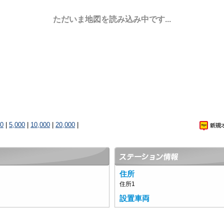
ただいま地図を読み込み中です...
00
|
5,000
|
10,000
|
20,000
|
住所
住所1
設置車両