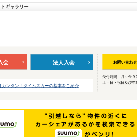
ォトギャラリー
入会
法人入会
お問い合わせ
受付時間：月～金 9:0
土・日・祝日及び年
はカンタン！タイムズカーの基本をご紹介