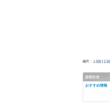
縮尺：
1,500
|
2,5
おすすめ情報