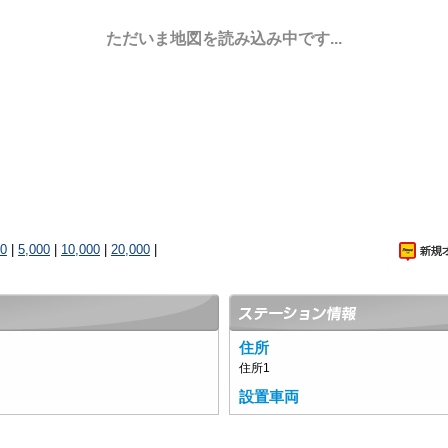
ただいま地図を読み込み中です...
00
|
5,000
|
10,000
|
20,000
|
住所
住所1
設置車両