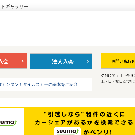
ォトギャラリー
入会
法人入会
お問い合わせ
受付時間：月～金 9:0
土・日・祝日及び年
はカンタン！タイムズカーの基本をご紹介