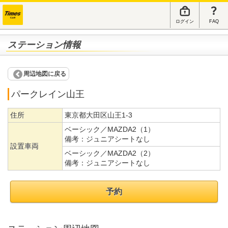
ログイン
FAQ
ステーション情報
周辺地図に戻る
パークレイン山王
住所
東京都大田区山王1-3
ベーシック／MAZDA2（1）
備考：
ジュニアシートなし
設置車両
ベーシック／MAZDA2（2）
備考：
ジュニアシートなし
予約