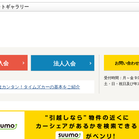
ォトギャラリー
入会
法人入会
お問い合わせ
受付時間：月～金 9:0
土・日・祝日及び年
はカンタン！タイムズカーの基本をご紹介