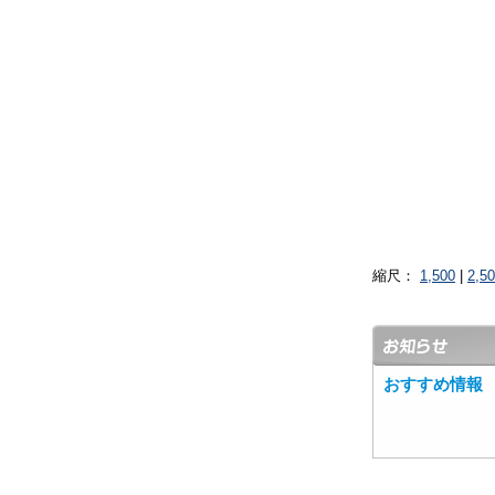
縮尺：
1,500
|
2,5
おすすめ情報