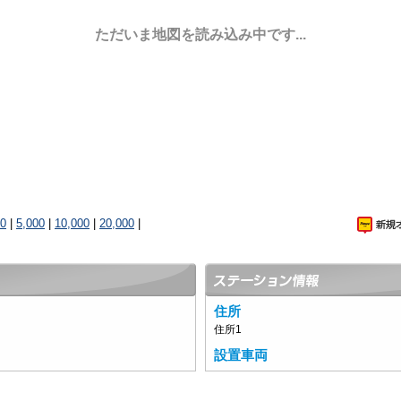
ただいま地図を読み込み中です...
00
|
5,000
|
10,000
|
20,000
|
住所
住所1
設置車両